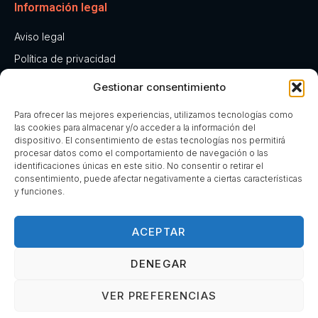
Información legal
Aviso legal
Política de privacidad
Política de cookies
Gestionar consentimiento
Declaración de accesibilidad
Para ofrecer las mejores experiencias, utilizamos tecnologías como
las cookies para almacenar y/o acceder a la información del
Horario
dispositivo. El consentimiento de estas tecnologías nos permitirá
procesar datos como el comportamiento de navegación o las
Abierto 24 horas
identificaciones únicas en este sitio. No consentir o retirar el
consentimiento, puede afectar negativamente a ciertas características
y funciones.
CONTACTO
ACEPTAR
DENEGAR
VER PREFERENCIAS
Implementado por
xeral.net