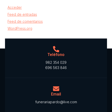
Acceder
Feed de entradas
Feed de comentarios
WordPress.org
Teléfono
982 354 029
696 563 846
Email
funerariapardo@live.com